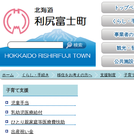
トップペ
くらし・
事業者の
観光・
公共施設
ホーム
くらし・手続き
移住をお考えの方へ
支援制度
子育
子育て支援
児童手当
乳幼児医療給付
ひとり親家庭等医療費扶助
出産祝い金