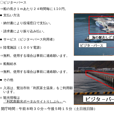
〇
ビジターバース
⇒
船の長さ１ｍあたり２４時間毎に１1０円。
■
支払い方法
・
納付書により役場窓口で支払い。
・
請求書により振り込み払い。
■
サービス（ビジターバース利用者）
○
陸電施設（１００Ｖ電源）
⇒
無料。使用する場合は事前に連絡願います。
○
船舶給水
⇒
無料。使用する場合は事前に連絡願います。
■
その他
○
入浴は、鴛泊市街「利尻富士温泉」をご利用願
います。
○
観光情報は
「利尻島観光ポータルサイトりしぷら」
へ
開庁時間：午前８時３０分～午後５時１５分（土日祝日除）