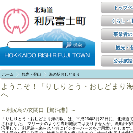
トップペ
くらし・
事業者の
観光・
公共施設
ホーム
観光・登山
海の駅おしどまり
ようこそ！「りしりとう・おしどまり
へ
～利尻島の玄関口【鴛泊港】～
「りしりとう・おしどまり海の駅」は、平成26年3月22日に、北海道
されました。 マリーナのような専用施設ではありませんが、漁船用係
活用して、利尻島へ来られた方にビジターバースをご用意いたします。