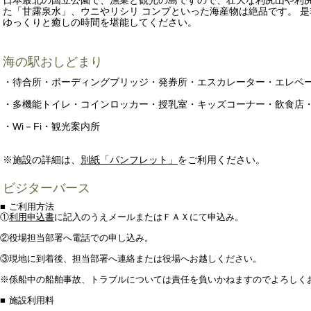
日本最北の国立公園で、漁業と観光の島ですので、壮大な利尻山や利
た「甘露泉水」、ウニやリシリ コンブといった海産物は絶品です。 
ゆっくりと癒しの時間を堪能してください。
海の駅おしどまり
・待合所・ボーディングブリッジ・発券所・エスカレーター・エレベ
・多機能トイレ・コインロッカー・授乳室・キッズコーナー・飲食店
・Wi－Fi・観光案内所
※施設の詳細は、
別紙「パンフレット」
をご利用ください。
ビジターバース
■
ご利用方法
①
利用申込書
に記入のうえメールまたはＦＡＸにて申込み。
②
役場担当部署へ電話での申し込み。
③
現地に到着後、担当部署へ連絡または役場へお越しください。
※
係船中の船舶事故、トラブルについては責任を負いかねますのでよろしく
■
施設利用料