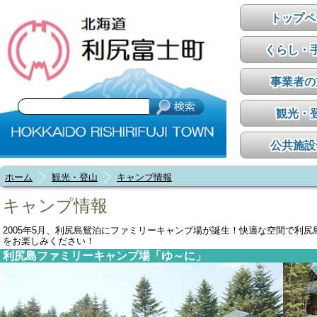
トップペ
くらし・
事業者の
観光・
公共施設
ホーム
観光・登山
キャンプ情報
キャンプ情報
2005年5月、利尻島鴛泊にファミリーキャンプ場が誕生！快適な空間で利尻
をお楽しみください！
利尻島ファミリーキャンプ場「ゆ～に」