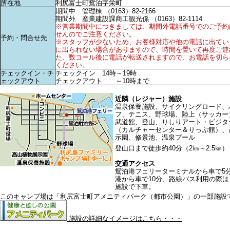
所在地
利尻富士町鴛泊字栄町
期間中 管理棟 （0163）82-2166
期間外 産業建設課商工観光係 （0163）82-1114
※営業期間中につきましては、期間外電話番号でのご予約
せんのでご注意ください。
予約・問合せ先
※スタッフが少ないため、お客様対応や他の電話に出てい
に出られない場合がありますので、時間を置いて再度ご連
た、数コール後に電話が転送されますので、お電話を切ら
ください。
チェックイン・チ
チェックイン 14時～19時
ェックアウト
チェックアウト ～10時まで
近隣（レジャー）施設
温泉保養施設、サイクリングロード、
フ、テニス、野球場、陸上（サッカー
武道館、登山、りしりアート・ビジタ
（カルチャーセンター＆りっぷ館）、
示園、修景池、温泉プール
登山口まで徒歩約40分（2㎞～2.5㎞）
交通アクセス
鴛泊港フェリーターミナルから車で5
港から車で10分、路線バス利用の際
施設で下車。
このキャンプ場は「利尻富士町アメニティパーク（都市公園）」の一部施設
施設の詳細なイメージはこちら・・・