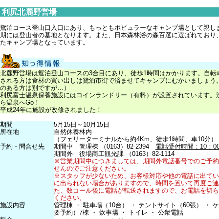
利尻北麓野営場
鴛泊コース登山口入口にあり、もっともポピュラーなキャンプ場として親し
期には登山者の基地となります。また、日本森林浴の森百選に選ばれており
たキャンプ場となっています
。
北麓野営場は鴛泊登山コースの3合目にあり、徒歩1時間はかかります。自転
される方は食材の買い出しは鴛泊市街で済ませてキャンプにむかいましょう
のある方は別ですが…）
利尻富士温泉保養施設にはコインランドリー（有料）が設置されています。
ら温泉へGo！
平成24年に施設が改修されました！
期間
5月15日～10月15日
所在地
自然休養林内
（フェリーターミナルから約4Km、徒歩1時間、車10分）
予約・問合せ先
期間中 管理棟 （0163）82-2394
電話受付時間：10：00
期間外 役場商工観光課 （0163）82-1114
※営業期間中につきましては、期間外電話番号でのご予約
せんのでご注意ください。
※スタッフが少ないため、お客様対応や他の電話に出てい
に出られない場合がありますので、時間を置いて再度ご連
た、数コール後に電話が転送されますので、お電話を切ら
ください。
施設内容
管理棟 ・ 駐車場（10台） ・ テントサイト（60張） ・ 
要予約）7棟 ・ 炊事場 ・ トイレ ・ 公衆電話