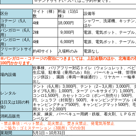
※テントサイトいついてはご予約不要です。
サイト（棟）
料金（1泊1
区分
設備等
数
棟）
コテージ（5人
シャワー、洗濯機、キッチン
4棟
18,000円
用）
ほか
バンガロー（6人
2棟
9,000円
電源、電気ポット、テーブル
用）
バンガロー（4人
4棟
6,000円
電源、電気ポット、テーブル
用）
フリーテントサイ
約40サイト
入場料のみ
電源なし
ト
※バンガロー・コテージの宿泊につきましては、上記金額のほか、北海道の宿
100円かかります。
炊事棟、バリアフリー対応トイレ（ウォシュレット、ベビ
生広場、駐車場（乗用のみ）8台、バーベキュー棟、管理
場内設備
ッジ併設）、園路（車両一車線通行）、リヤカー・一輪車
出し
テント（6人用）3,000円、テント（2～3人用）3,000円
タイプ6人用）1,000円、タープ（ヘキサタイプ）1,000円
レンタル
コンロ
1,500円、カセットコンロ（ボンベ別売り）500円、
円、シュラフ（封筒型）500円、キャンピングテーブル（4
(1日又は1回の料
キャンピングチェア500円、キャンピングマット500円、毛
金)
用ストック2,000円
木炭、練炭、バーベキュー用網・鉄板、着火剤、ＬＰＧガ
消耗品販売
ンベなど
・禁止事項：ペット禁止、花火禁止、焚き火禁止、発電気等禁止
・ご協力：ゴミステーション（3箇所）での分別
業期間
5月1日～10月31日