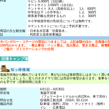
料金
ケビン 6,000円（1泊1棟）
オートサイト 3,000円（1台1泊）
テントサイト 大人（高校生以上） 1人 600円
中学生以下（小中学生） １人 300円
障害者手帳を所持するもの １人 300円
※小学校就学前の乳幼児については無料です。
※テントサイトについてはご予約不要です。
周辺の主な観光施
・日本名水百選「甘露泉水」
設
・利尻富士温泉保養施設
※バンガロー・コテージの宿泊につきましては、上記金額のほか、北海道の宿
100円かかります。
・禁止事項：ペット禁止、花火禁止、焚き火禁止、発電
・ご協力：ゴミステーションでの分別
沼浦キャンプ場
鬼脇市街地から離れていますので、車がなければ食材買出しはきつい！買い
ャンプしましょう。近くのオタドマリ沼には売店や食堂があります。食事を
のも手です（営業時間に注意！）
期間
6月1日～9月30日
所在地
鬼脇字沼浦
（フェリーターミナルから約22Km、車で30分）
問合せ先
役場商工観光課 （0163）82-1114
施設内容
駐車場（無料）20台 ・ テントサイト（無料） 
イレ ・ 公衆電話