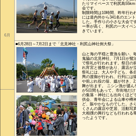
たりマイペースで利尻島55k
会です。
制限時間は10時間、昨年行わ
には道内外から341名のエン
した。手作りの小さな大会で
ー率が高く、利尻の一大イベ
きています。
6月
■6月28日～7月2日まで「北見神社・利尻山神社例大祭」
山と海の平穏と豊漁を願い、毎
鬼脇の北見神社、7月1日が鴛
で祭礼が行われます。祭日の
れ宵宮と後祭があり、露店が
祭礼には、大人や子ども、各
輿の渡御が行われ、行列には
や前ぶれ役の翁、媼が付き、2
舞が出ます。 ニシン漁が盛ん
が5日間もあって、市街地だけ
の集落・神社にも出向くほど
供会、青年会による山車や樽
ど、賑やかなものでした。さ
くさんの露店や芝居、活動写
大相撲の興行なども行われる
ったようです。