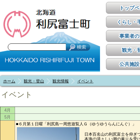
トップペ
くらし・
事業者の
観光・
公共施設
ホーム
観光・登山
観光情報
イベント
イベント
4月
5月
■６月第１日曜「利尻島一周悠遊覧人Ｇ（ゆうゆうらんにんぐ）」
日本百名山の利尻富士を仰ぎ
本海の清々しい潮の薫りを受