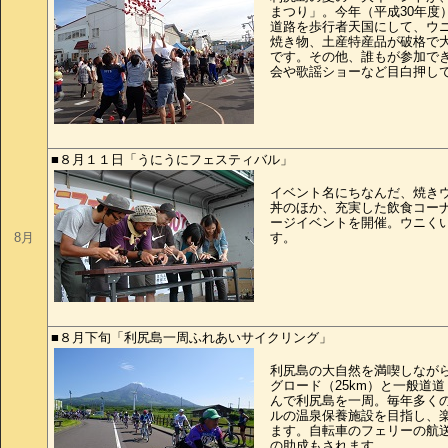
まつり」。今年（平成30年度
道路を歩行者天国にして、ウ
焼き物、土産特産品が破格で
です。その他、誰もが参加で
会や歌謡ショーなど目白押し
■８月１１日「うにうにフェスティバル」
イベント名にちなんだ、焼き
丼のほか、充実した飲食コー
ージイベントを開催。ウニく
8月
す。
■８月下旬「利尻島一周ふれあいサイクリング」
利尻島の大自然を満喫しなが
グロード（25km）と一般道道
んで利尻島を一周。毎年多く
ルの温泉保養施設を目指し、
ます。自転車のフェリーの航
の助成もされます。