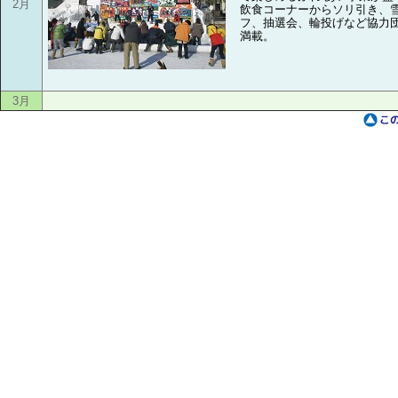
2月
飲食コーナーからソリ引き、
フ、抽選会、輪投げなど協力
満載。
3月