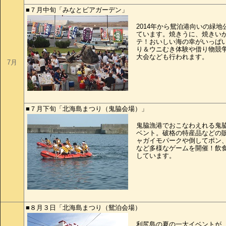
■７月中旬「みなとビアガーデン」
2014年から鴛泊港向いの緑
ています。焼きうに、焼きい
テ！おいしい海の幸がいっぱ
り＆ウニむき体験や借り物競
大会なども行われます。
7月
■７月下旬「北海島まつり（鬼脇会場）」
鬼脇漁港でおこなわえれる鬼
ベント。破格の特産品などの
ャガイモパークや倒してポン
など多様なゲームを開催！飲
しています。
■８月３日「北海島まつり（鴛泊会場）
利尻島の夏の一大イベントが