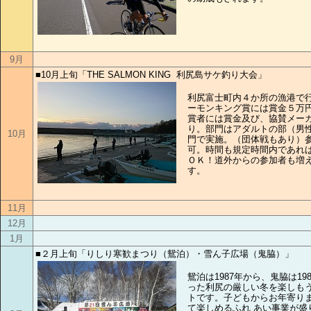
9月
■10月上旬「THE SALMON KING 利尻島サケ釣り大会」
利尻富士町内４か所の漁港で
ーモンキング賞には賞金５万
賞者には賞金及び、協賛メー
り。部門はアダルトの部（男
10月
門で実施。（団体戦もあり）
可。時間も規定時間内であれ
ＯＫ！道外からの参加者も増
す。
11月
12月
1月
■２月上旬「りしり寒歓まつり（鴛泊）・雪ん子広場（鬼脇）」
鴛泊は1987年から、鬼脇は19
った利尻の厳しい冬を楽しも
トです。子どもからお年寄り
て楽しめるふれ あい事業が盛