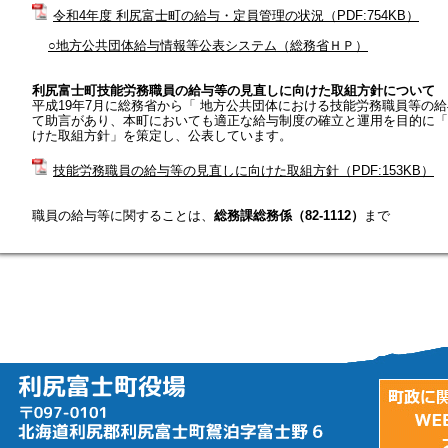
令和4年度 利尻富士町の給与・定員管理の状況（PDF:754KB）
○地方公共団体給与情報等公表システム（総務省ＨＰ）
利尻富士町技能労務職員の給与等の見直しに向けた取組方針について
平成19年7月に総務省から「 地方公共団体における技能労務職員等の
て助言があり、本町においても適正な給与制度の確立と運用を目的に「
けた取組方針」を策定し、公表しています。
技能労務職員の給与等の見直しに向けた取組方針（PDF:153KB）
職員の給与等に関することは、
総務課総務係（82-1112）
まで