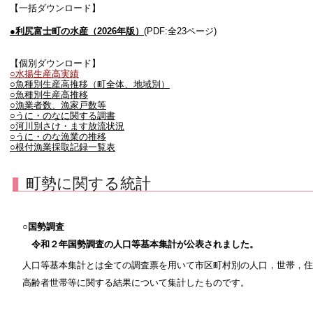
【一括ダウンロード】
●利尻富士町の水産（2026年版）
(PDF:全23ページ)
【個別ダウンロード】
○水揚生産高実績
○魚種別生産高推移（町全体、地域別）
○魚種別生産高推移
○漁業者数、漁家戸数等
○うに・のなに関する調書
○河川別さけ・ます放流状況
○うに・のな漁業の推移
○根付漁業採取記録一覧表
町勢に関する統計
○国勢調査
令和２年国勢調査の人口等基本集計が公表されました。
人口等基本集計とは全ての調査票を用いて市区町村別の人口，世帯，住
高齢者世帯等に関する結果について集計したものです。