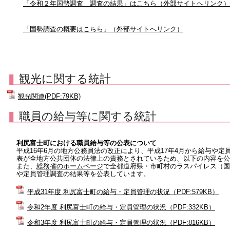
「令和２年国勢調査 調査の結果」はこちら（外部サイトへリンク）
「国勢調査の概要はこちら」（外部サイトへリンク）
観光に関する統計
観光関連(PDF:79KB)
職員の給与等に関する統計
利尻富士町における職員給与等の公表について
平成16年6月の地方公務員法の改正により、平成17年4月から給与や
表が全地方公共団体の法律上の責務とされているため、以下の内容を公
また、
総務省のホームページ
で全都道府県・市町村のラスパイレス（国
や定員管理調査の結果等を公表しています。
平成31年度 利尻富士町の給与・定員管理の状況（PDF:579KB）
令和2年度 利尻富士町の給与・定員管理の状況（PDF:332KB）
令和3年度 利尻富士町の給与・定員管理の状況（PDF:816KB）