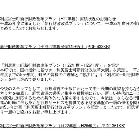
利尻富士町新行財政改革プラン（H22年度）実績状況のお知らせ
平成22年度に策定した「新行財政改革プラン」について、平成22年度分の実
とめましたのでお知らせします。
新行財政改革プラン【平成22年度分実績状況】 (PDF:433KB)
「利尻富士町新行財政改革プラン（H22年度～H26年度）」を策定
本町では、国の指針に基づき「利尻富士町新行財政改革大綱」を策定し、平成1
年度までの5ヶ年間、町民の皆様のご理解とご協力により「利尻富士町行財
ン」を推し進めて参りました。
今後のステップとして、行政運営の全般にわたって中・長期の展望を持ちな
考え方を徹底し、経営資源の選択と集中を積極的に行い、新しい時代のニー
の変化に対応するための具体的な方策を示すものです。今後は、さらなる行
進め町民に最も身近な行政サービスを提供できる財政基盤の一層の強化を図
の5ヵ年計画「利尻富士町新行財政改革プラン」を策定しましたので、町民
り一層のご協力をお願い申し上げます。
利尻富士町新行財政改革プラン（Ｈ22年度～H26年度） (PDF:361KB)