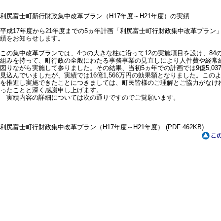
利尻富士町新行財政集中改革プラン（H17年度～H21年度）の実績
平成17年度から21年度までの5ヵ年計画「利尻富士町行財政集中改革プラン
績をお知らせします。
この集中改革プランでは、4つの大きな柱に沿って12の実施項目を設け、84
組みを持って、町行政の全般にわたる事務事業の見直しにより人件費や経常
図りながら実施して参りました。その結果、当初5ヵ年での計画では9億5,03
見込んでいましたが、実績では16億1,566万円の効果額となりました。この
を推進し実施できたことにつきましては、町民皆様のご理解とご協力がなけ
ったことと深く感謝申し上げます。
実績内容の詳細については次の通りですのでご覧願います。
利尻富士町行財政集中改革プラン（H17年度～H21年度） (PDF:462KB)