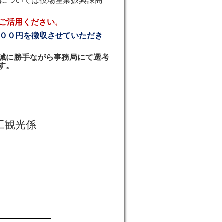
については役場産業振興課商
ご活用ください。
００円を徴収させていただき
誠に勝手ながら事務局にて選考
す。
工観光係