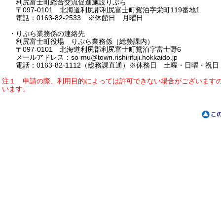
利尻富士町総合交流促進施設りぷら
〒097-0101 北海道利尻郡利尻富士町鴛泊字栄町119番地1
電話：0163-82-2533 ※休館日 月曜日
・りぷら業務係の連絡先
利尻富士町役場 りぷら業務係（総務課内）
〒097-0101 北海道利尻郡利尻富士町鴛泊字富士野6
メールアドレス：so-mu@town.rishirifuji.hokkaido.jp
電話：0163-82-1112（総務課直通）※休務日 土曜・日曜・祝日
注１ 申請の際、利用目的によっては許可できない場合がございます
います。