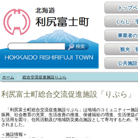
トップペ
くらし・
事業者の
観光・
公共施設
ホーム
総合交流促進施設りぷら
利尻富士町総合交流促進施設「りぷら」
「利尻富士町総合交流促進施設りぷら」は地域のコミュニティー施
振興、社会教育の充実、生活改善の推進、保健福祉の増進、生活便益
な活用を図り、住民活動及び地域防災拠点施設として寄与するため、平
されました。
＜施設情報＞