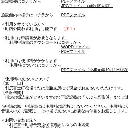
施設概要はコチラから ・
PDFファイル
・
JPGファイル（施設拡大図）
施設館内の様子はコチラから ・
PDFファイル
＜利用を考えている方＞
・町内外問わず利用は可能です。
（注１）
・利用には申請書が必要となります。
→利用申請書のダウンロードはコチラから
・
WORDファイル
・
PDFファイル
・利用には使用料がかかります。
→使用料についてはコチラから
・
PDFファイル（令和元年10月1日現
・使用料の支払いについて
【窓 口】
利尻富士町役場または鬼脇支所にて現金でお支払いいただけます。
【金融機関】
指定の振込先がございますので下記記載の「りぷら業務係」までご
※申請の際、申請書には使用料の記述はしないでください。使用料は
管理人の方で記載し、その場で支払いに必要な納付書をお渡しします
＜お問い合わせ先＞
・利尻富士町総合交流促進施設りぷらの連絡先