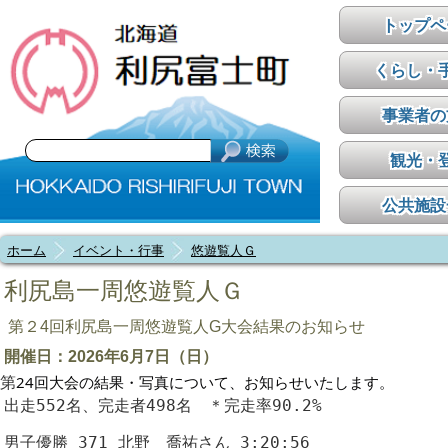
トップペ
くらし・
事業者の
観光・
公共施設
ホーム
イベント・行事
悠遊覧人Ｇ
利尻島一周悠遊覧人Ｇ
第２4回利尻島一周悠遊覧人G大会結果のお知らせ
開催日：2026年6月7日（日）
24回大会の結果・写真について、お知らせいたします。
第
出走552名、完走者498名　＊完走率90.2%
男子優勝 371 北野　喬祐さん 3:20:56