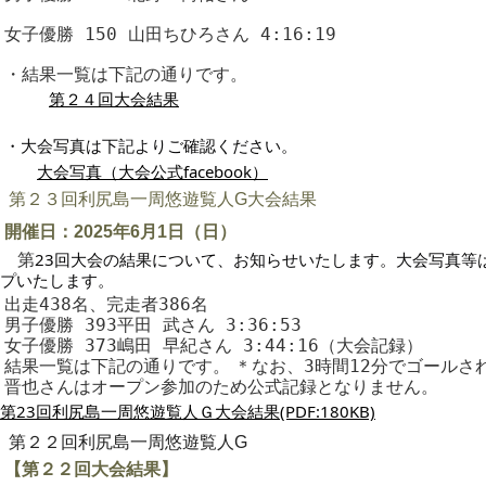
女子優勝 150 山田ちひろさん 4:16:19
・
結果一覧は下記の通りです。
第２４回大会結果
・大会写真は下記よりご確認ください。
大会写真（大会公式facebook）
第２３回利尻島一周悠遊覧人G大会結果
開催日：2025年6月1日（日）
23回大会の結果について、お知らせいたします。大会写真等
第
プいたします。
出走438名、完走者386名
男子優勝 393平田 武さん 3:36:53
女子優勝 373嶋田 早紀さん 3:44:16（大会記録）
結果一覧は下記の通りです。
＊なお、3時間12分でゴールされ
晋也さんはオープン参加のため公式記録となりません。
第23回利尻島一周悠遊覧人Ｇ大会結果(PDF:180KB)
第２２回利尻島一周悠遊覧人G
【第２２回大会結果】