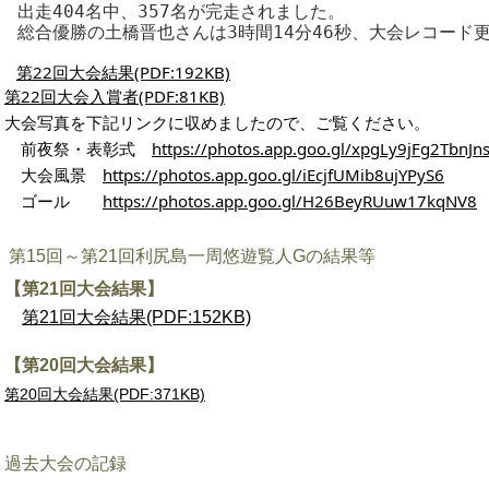
出走404名中、357名が完走されました。
総合優勝の土橋晋也さんは3時間14分46秒、大会レコード
第22回大会結果(PDF:192KB)
第22回大会入賞者(PDF:81KB)
大会写真を下記リンクに収めましたので、ご覧ください。
前夜祭・表彰式
https://photos.app.goo.gl/xpgLy9jFg2TbnJn
大会風景
https://photos.app.goo.gl/iEcjfUMib8ujYPyS6
ゴール
https://photos.app.goo.gl/H26BeyRUuw17kqNV8
第15回～第21回利尻島一周悠遊覧人Gの結果等
【第21回大会結果】
第21回大会結果(PDF:152KB)
【第20回大会結果】
第20回大会結果(PDF:371KB)
過去大会の記録